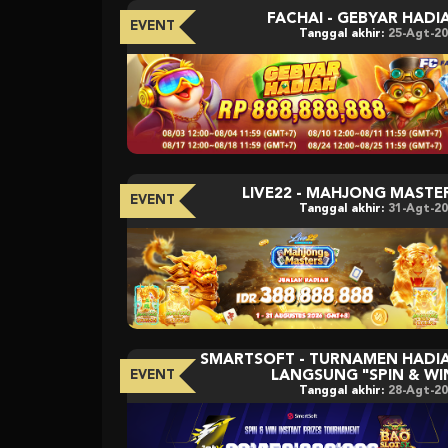
FACHAI - GEBYAR HADI
EVENT
Tanggal akhir:
25-Agt-2
LIVE22 - MAHJONG MASTE
EVENT
Tanggal akhir:
31-Agt-2
SMARTSOFT - TURNAMEN HADI
EVENT
LANGSUNG "SPIN & WI
Tanggal akhir:
28-Agt-2