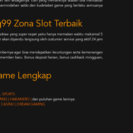
dan lain sebagainya. Dan yang menariknya adalah bila mendaftar
uk pemindahan saldo dari kudetabet game yang berlaku semuanya
99 Zona Slot Terbaik
withdraw yang super cepat yaitu hanya memakan waktu maksimal 5
akan dipandu langsung oleh costumer service yang aktif 24 jam
 membernya agar bisa mendapatkan keuntungan serta kemenangan
 member baru. Bonus deposit harian, bonus cashback mingguan,
 Game Lengkap
AL SPORTS
AMING | HABANERO |
dan puluhan game lainnya.
BO CASINO | DREAM GAMING