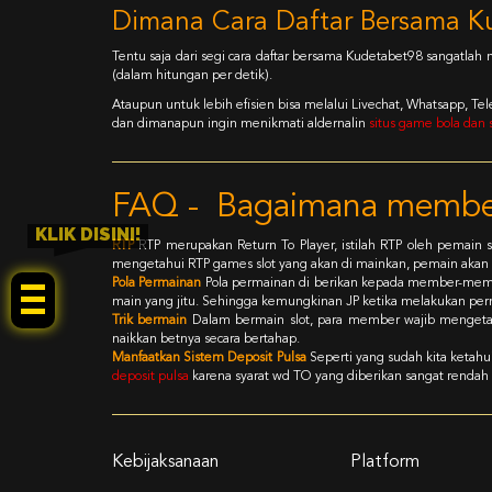
Dimana Cara Daftar Bersama K
Tentu saja dari segi cara daftar bersama Kudetabet98 sangatlah
(dalam hitungan per detik).
Ataupun untuk lebih efisien bisa melalui Livechat, Whatsapp, 
dan dimanapun ingin menikmati aldernalin
situs game bola dan s
FAQ - Bagaimana member
KLIK DISINI!
RTP
RTP merupakan Return To Player, istilah RTP oleh pemai
mengetahui RTP games slot yang akan di mainkan, pemain akan
Pola Permainan
Pola permainan di berikan kepada member-mem
main yang jitu. Sehingga kemungkinan JP ketika melakukan perm
Trik bermain
Dalam bermain slot, para member wajib mengetah
naikkan betnya secara bertahap.
Manfaatkan Sistem Deposit Pulsa
Seperti yang sudah kita ketah
deposit pulsa
karena syarat wd TO yang diberikan sangat rendah 
Kebijaksanaan
Platform