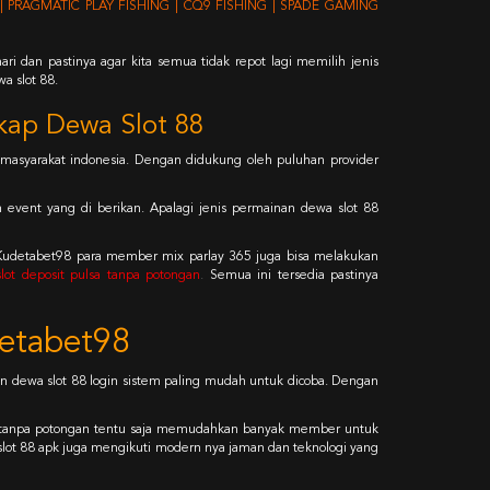
| PRAGMATIC PLAY FISHING | CQ9 FISHING | SPADE GAMING
ri dan pastinya agar kita semua tidak repot lagi memilih jenis
a slot 88.
kap Dewa Slot 88
masyarakat indonesia. Dengan didukung oleh puluhan provider
n event yang di berikan. Apalagi jenis permainan dewa slot 88
 Kudetabet98 para member mix parlay 365 juga bisa melakukan
 slot deposit pulsa tanpa potongan
.
Semua ini tersedia pastinya
detabet98
 dewa slot 88 login sistem paling mudah untuk dicoba. Dengan
a tanpa potongan tentu saja memudahkan banyak member untuk
 slot 88 apk juga mengikuti modern nya jaman dan teknologi yang