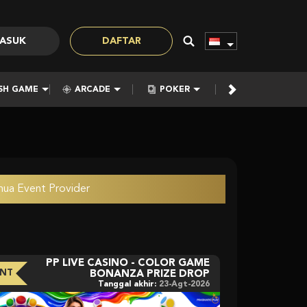
ASUK
DAFTAR
SH GAME
ARCADE
POKER
E-SPORTS
ua Event Provider
PP LIVE CASINO - COLOR GAME
ENT
BONANZA PRIZE DROP
Tanggal akhir:
23-Agt-2026