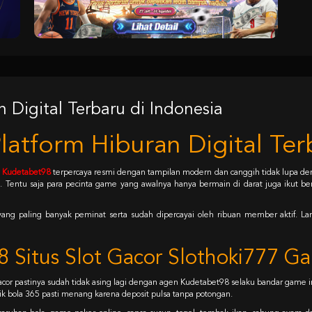
Digital Terbaru di Indonesia
tform Hiburan Digital Terb
e
Kudetabet98
terpercaya resmi dengan tampilan modern dan canggih tidak lupa den
entu saja para pecinta game yang awalnya hanya bermain di darat juga ikut ber
yang paling banyak peminat serta sudah dipercayai oleh ribuan member aktif. Lan
 Situs Slot Gacor Slothoki777 
gacor pastinya sudah tidak asing lagi dengan agen Kudetabet98 selaku bandar game in
ik bola 365 pasti menang karena deposit pulsa tanpa potongan.