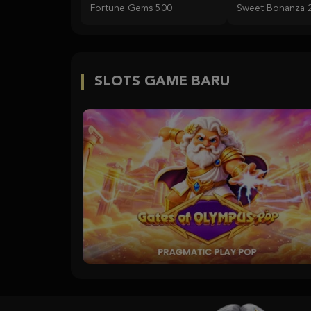
Fortune Gems 500
Sweet Bonanza 
SLOTS GAME BARU