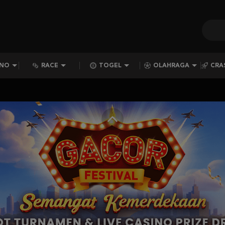
INO
RACE
TOGEL
OLAHRAGA
CRA