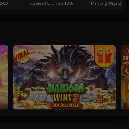
2500
Gates of Olympus 1000
Mahjong Ways 2