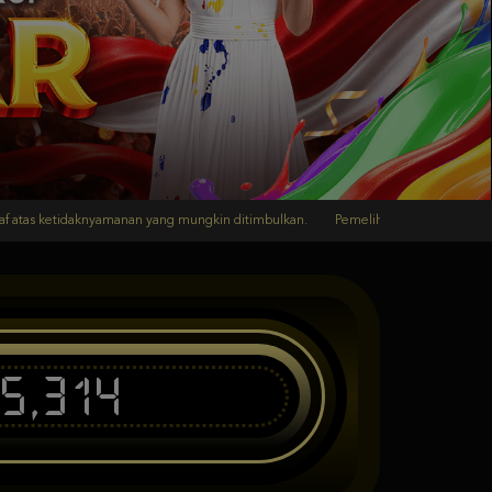
ketidaknyamanan yang mungkin ditimbulkan.
Pemeliharaan Terjadwal: MarbleX pa
25,314