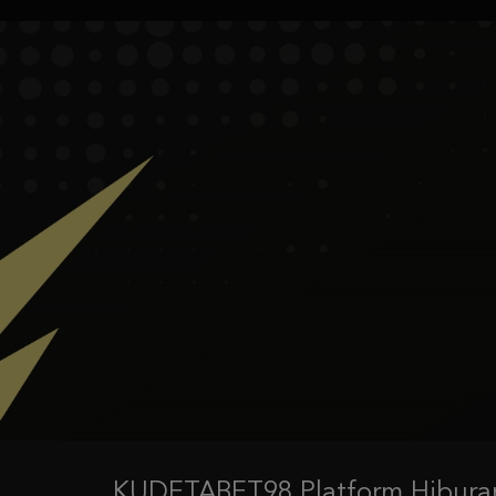
KUDETABET98 Platform Hiburan 