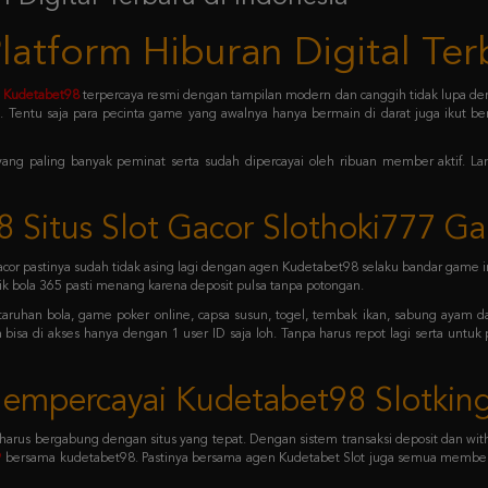
tform Hiburan Digital Terb
e
Kudetabet98
terpercaya resmi dengan tampilan modern dan canggih tidak lupa den
entu saja para pecinta game yang awalnya hanya bermain di darat juga ikut ber
yang paling banyak peminat serta sudah dipercayai oleh ribuan member aktif. Lan
 Situs Slot Gacor Slothoki777 
gacor pastinya sudah tidak asing lagi dengan agen Kudetabet98 selaku bandar game in
ik bola 365 pasti menang karena deposit pulsa tanpa potongan.
e, taruhan bola, game poker online, capsa susun, togel, tembak ikan, sabung ayam 
isa di akses hanya dengan 1 user ID saja loh. Tanpa harus repot lagi serta unt
empercayai Kudetabet98 Slotking
 harus bergabung dengan situs yang tepat. Dengan sistem transaksi deposit dan 
9
bersama kudetabet98. Pastinya bersama agen Kudetabet Slot juga semua member 