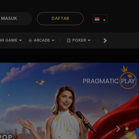
MASUK
DAFTAR
SH GAME
ARCADE
POKER
E-SPORTS