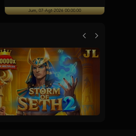
Wild Bandito
Duck Hunters
Jum, 07-Agt-2026 00.00.00
Sweet Bonanza 1000
yay****1
IDR
1,043,200.00
Wisdom of Athena
fajar****7
IDR
859,000.00
Gates of Olympus Super
Scatter
kudeta****8
IDR
752,600.00
Gates of Olympus Super
Scatter
mad****d
IDR
699,900.00