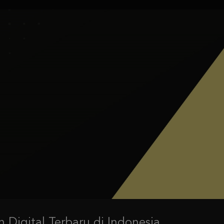
Digital Terbaru di Indonesia