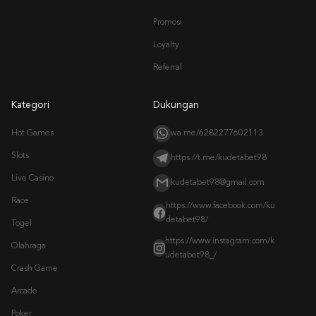
Promosi
Loyalty
Referral
Kategori
Dukungan
Hot Games
wa.me/6282277602113
Slots
https://t.me/kudetabet98
Live Casino
kudetabet98@gmail.com
Race
https://www.facebook.com/ku
detabet98/
Togel
https://www.instagram.com/k
Olahraga
udetabet98_/
Crash Game
Arcade
Poker