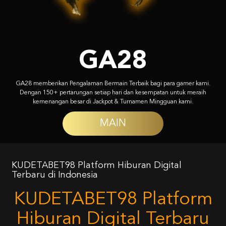
GA28
GA28 memberikan Pengalaman Bermain Terbaik bagi para gamer kami.
Dengan 150+ pertarungan setiap hari dan kesempatan untuk meraih
kemenangan besar di Jackpot & Turnamen Mingguan kami.
MAIN
KUDETABET98 Platform Hiburan Digital
Terbaru di Indonesia
KUDETABET98 Platform
Hiburan Digital Terbaru