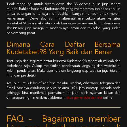
Tidak tanggung, untuk sistem dewa slot 88 deposit pulsa juga sangat
mudah. Bahkan bersama Kudetabet98 yang mempromosikan deposit pulsa
tanpa potongan tentu saja memudahkan banyak member untuk meraih
kemenangan. Dewa slot 88 link alternatif nya cukup akses ke situs
kudetabet 98 saja maka kita sudah bisa akses secara mudah. Sistem dewa
slot 88 apk juga mengikuti modern nya jaman dan teknologi yang sudah
berkembang pesat
Dimana Cara Daftar Bersama
Kudetabet98 Yang Baik dan Benar
Tentu saja dari segi cara daftar bersama Kudetabet98 sangatlah mudah dan
sederhana saja. Cukup melakukan pendaftaran langsung dari website di
kolom pendaftaran. Maka user id akan langsung siap saat itu juga (dalam
hitungan per detik).
Ataupun untuk lebih efisien bisa melalui Livechat, Whatsapp, Telegram dan
Email pastinya didukung service selama 1x24 jam nonstop. Kepada anda
sehingga bisa menikmati permainan ini jauh lebih nyaman kapan dan
dimanapun ingin menikmati aldernalin
situs game bola dan slot
online.
FAQ - Bagaimana member